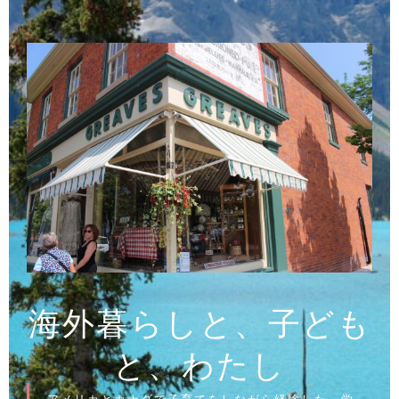
コ
ン
テ
ン
ツ
へ
ス
キ
ッ
プ
海外暮らしと、子ども
と、わたし