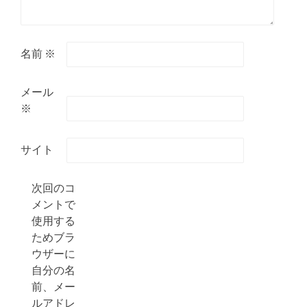
名前
※
メール
※
サイト
次回のコ
メントで
使用する
ためブラ
ウザーに
自分の名
前、メー
ルアドレ