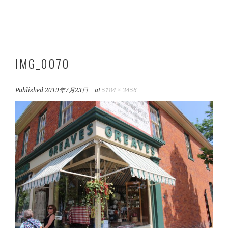
IMG_0070
Published
2019年7月23日
at
5184 × 3456