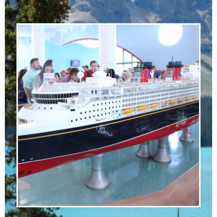
コ
ン
テ
ン
ツ
へ
ス
キ
ッ
プ