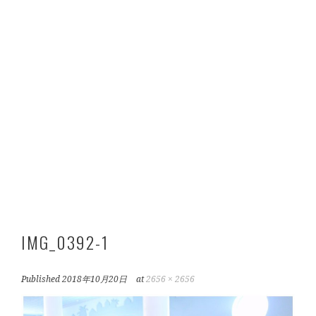
IMG_0392-1
Published
2018年10月20日
at
2656 × 2656