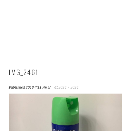
IMG_2461
Published
2018年11月6日
at
3024 × 3024