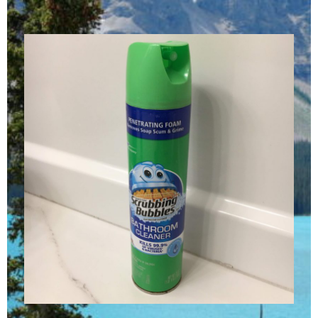
コ
ン
テ
ン
ツ
へ
ス
キ
ッ
プ