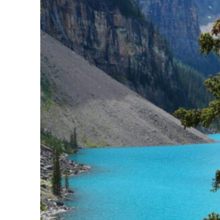
コ
ン
テ
ン
ツ
へ
ス
キ
ッ
プ