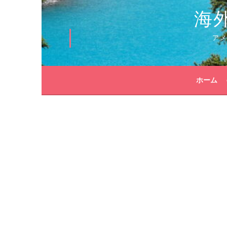
海
ア
ホーム