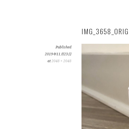
IMG_3658_ORIG
Published
2019年11月23日
at
2048 × 2048