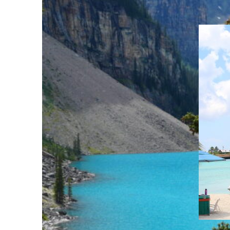
コ
ン
テ
ン
ツ
へ
ス
キ
ッ
プ