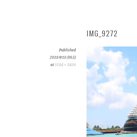
IMG_9272
Published
2018年10月6日
at
5184 × 3456