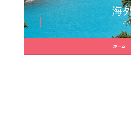
海
ア
ホーム