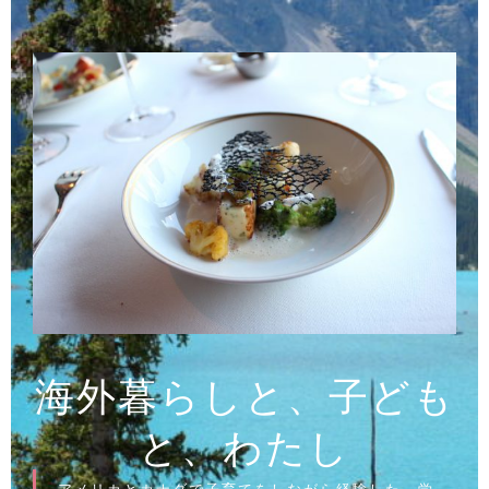
コ
ン
テ
ン
ツ
へ
ス
キ
ッ
プ
海外暮らしと、子ども
と、わたし