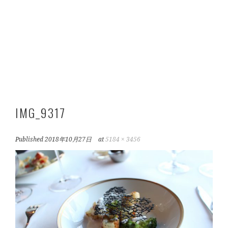
IMG_9317
Published
2018年10月27日
at
5184 × 3456