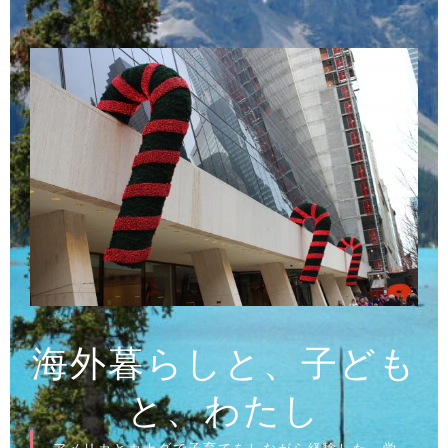
コ
ン
テ
ン
ツ
へ
ス
キ
ッ
プ
海外暮らしと、子ども
と、わたし