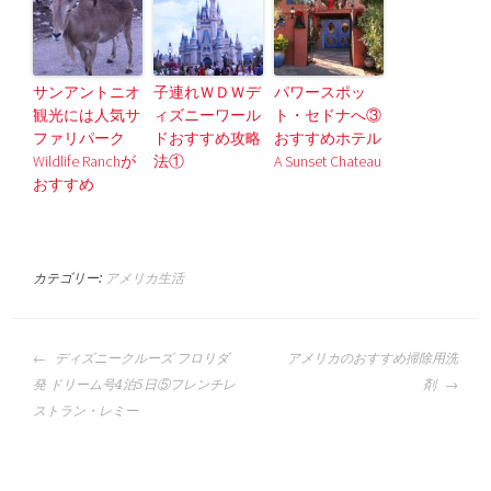
サンアントニオ
子連れＷＤＷデ
パワースポッ
観光には人気サ
ィズニーワール
ト・セドナへ③
ファリパーク
ドおすすめ攻略
おすすめホテル
Wildlife Ranchが
法①
A Sunset Chateau
おすすめ
カテゴリー:
アメリカ生活
投
ディズニークルーズ フロリダ
アメリカのおすすめ掃除用洗
稿
発 ドリーム号4泊5日⑤フレンチレ
剤
ナ
ストラン・レミー
ビ
ゲ
ー