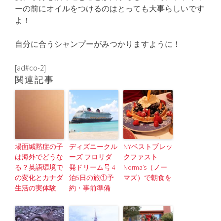
ーの前にオイルをつけるのはとっても大事らしいです
よ！
自分に合うシャンプーがみつかりますように！
[ad#co-2]
関連記事
場面緘黙症の子
ディズニークル
NYベストブレッ
は海外でどうな
ーズ フロリダ
クファスト
る？英語環境で
発ドリーム号 4
Norma’s（ノー
の変化とカナダ
泊5日の旅①予
マズ）で朝食を
生活の実体験
約・事前準備