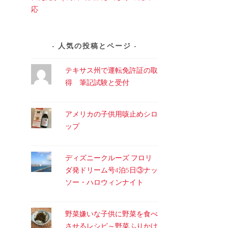
応
人気の投稿とページ
テキサス州で運転免許証の取
得 筆記試験と受付
アメリカの子供用咳止めシロ
ップ
ディズニークルーズ フロリ
ダ発ドリーム号4泊5日③ナッ
ソー・ハロウィンナイト
野菜嫌いな子供に野菜を食べ
させるレシピ～野菜ふりかけ