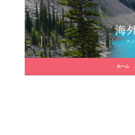
コ
ン
テ
海
ン
ツ
へ
ア
ス
キ
ッ
ホーム
プ